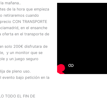
 la mañana..
tes de la hora que empieza
 lo retiraremos cuando
 el precio CON TRANSPORTE
Vaciamadrid, en el ensanche
 oferta en el transporte de
n solo 200€ disfrutara de
rte, y un monitor que se
ble y un juego seguro
ija de pleno uso.
 evento bajo petición en la
LO TODO EL FIN DE