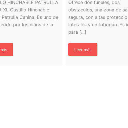
LLO HINCHABLE PATRULLA
Ofrece dos tuneles, dos
 XL Castillo Hinchable
obstaculos, una zona de sa
r Patrulla Canina: Es uno de
segura, con altas protecci
ferido por los niños de la
laterales y un tobogán. Es i
para [...]
 más
Leer más