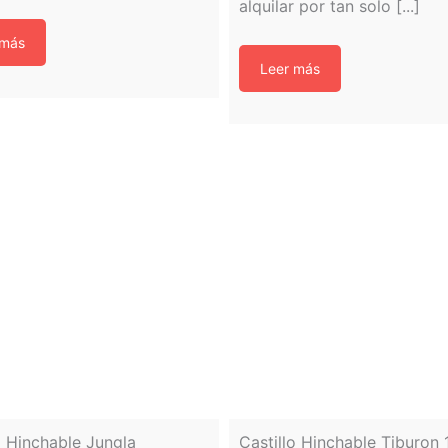
alquilar por tan solo [...]
 más
Leer más
o Hinchable Jungla
Castillo Hinchable Tiburon