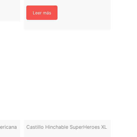
Leer más
mericana
Castillo Hinchable SuperHeroes XL