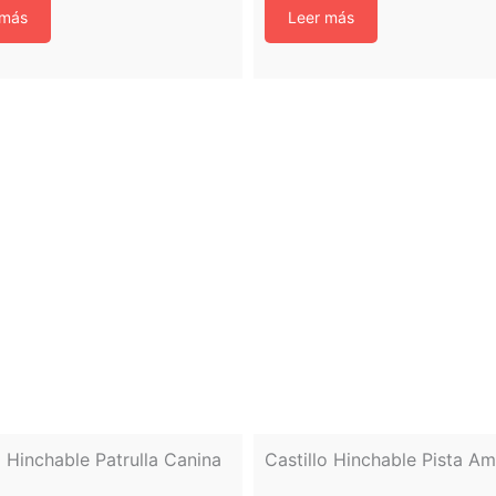
 más
Leer más
o Hinchable Patrulla Canina
Castillo Hinchable Pista A