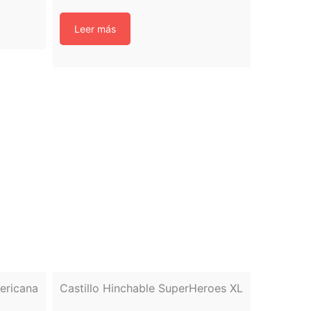
Leer más
mericana
Castillo Hinchable SuperHeroes XL