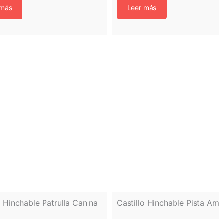
 más
Leer más
o Hinchable Patrulla Canina
Castillo Hinchable Pista A