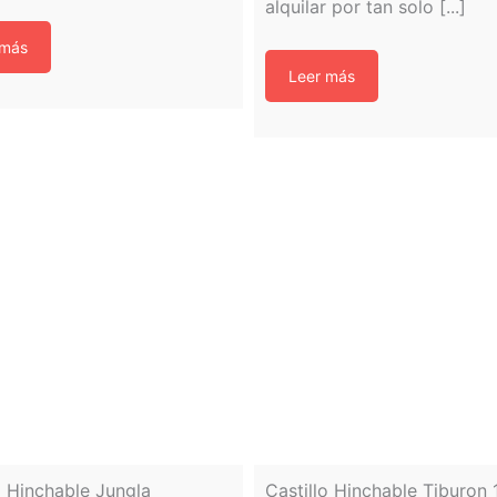
alquilar por tan solo [...]
 más
Leer más
o Hinchable Jungla
Castillo Hinchable Tiburon