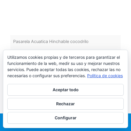
Pasarela Acuatica Hinchable cocodrilo
CASTILLO HINCHABLE PASARELA ACUATICA
Utilizamos cookies propias y de terceros para garantizar el
COCODRILO La Pasarela Acuática Hinchable
funcionamiento de la web, medir su uso y mejorar nuestros
cocodrilo: Apto para piscinas o instalaciones
servicios. Puede aceptar todas las cookies, rechazar las no
acuáticas interiores y exteriores. Lo [...]
necesarias o configurar sus preferencias.
Política de cookies
Aceptar todo
Leer más
Rechazar
Configurar
Llama Ahora