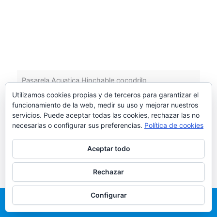
Pasarela Acuatica Hinchable cocodrilo
Utilizamos cookies propias y de terceros para garantizar el
CASTILLO HINCHABLE PASARELA ACUATICA
funcionamiento de la web, medir su uso y mejorar nuestros
COCODRILO La Pasarela Acuática Hinchable
servicios. Puede aceptar todas las cookies, rechazar las no
cocodrilo: Apto para piscinas o instalaciones
necesarias o configurar sus preferencias.
Política de cookies
acuáticas interiores y exteriores. Lo [...]
Aceptar todo
Leer más
Rechazar
Configurar
Llama Ahora